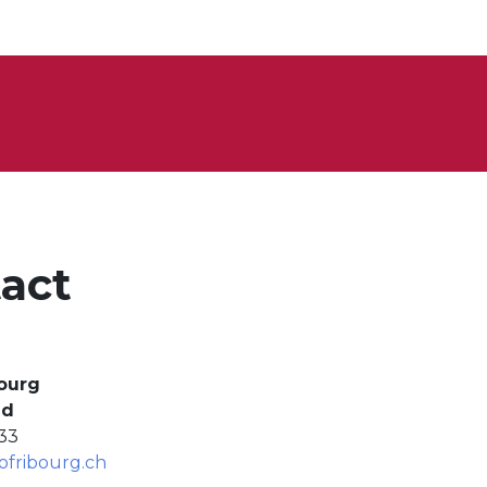
act
ourg
ld
33
fribourg.ch