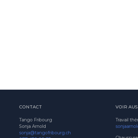
CONTACT
VOIR AUS
Tango Fribourg
Travail th
Sonja Arnold
sonjaarnol
sonja@tangofribourg.ch
Chaussure